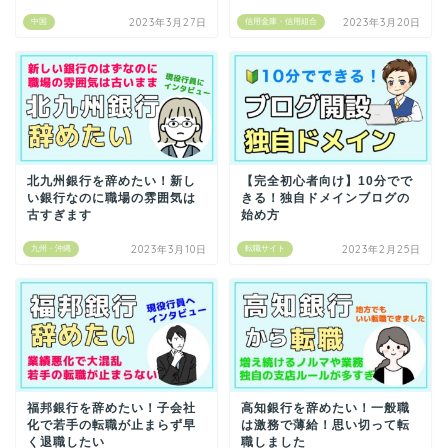
2023年3月27日
2023年3月20日
中国
信用金庫・信用組合
北九州銀行を辞めたい！新し
【完全初心者向け】10分でで
い銀行なのに職場の雰囲気は
きる！独自ドメインブログの
古すぎます
始め方
2023年3月10日
2023年2月25日
九州・沖縄
転職サイト
福邦銀行を辞めたい！子会社
高知銀行を辞めたい！一般職
化で若手の転職が止まらず早
は激務で薄給！思い切って転
く退職したい
職しました