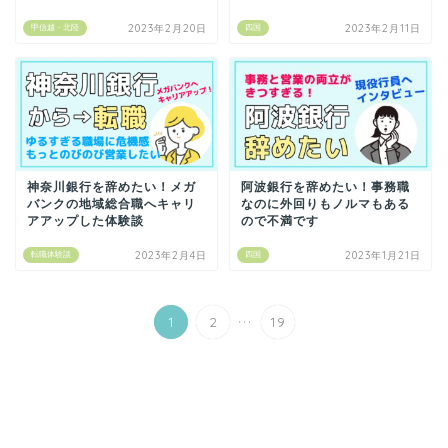
2023年2月20日
2023年2月11日
甲信越・北陸
四国
神奈川銀行を辞めたい！メガ
阿波銀行を辞めたい！事務職
バンクの地域総合職へキャリ
なのに外回りもノルマもある
アアップした体験談
ので不満です
2023年2月4日
2023年1月21日
転職体験談
四国
...
1
2
19