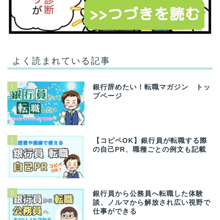
よく読まれている記事
1
銀行辞めたい！転職マガジン トッ
プページ
2
【コピペOK】銀行員が転職する際
の自己PR、職種ごとの例文も記載
3
銀行員から公務員へ転職した体験
談、ノルマから解放され広い視野で
仕事ができる