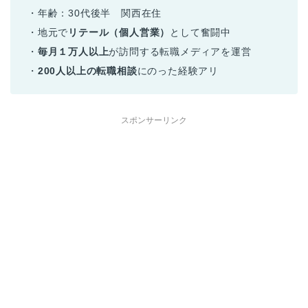
・年齢：30代後半 関西在住
・地元で
リテール（個人営業）
として奮闘中
・
毎月１万人以上
が訪問する転職メディアを運営
・
200人以上の転職相談
にのった経験アリ
スポンサーリンク