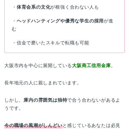
・
体育会系の文化
が根強く合わない人も
・
ヘッドハンティングや優秀な学生の採用
が進
む
・信金で磨いたスキルで転職も可能
大阪市内を中心に展開している
大阪商工信用金庫
。
長年地元の人に親しまれています。
しかし、
庫内の雰囲気は独特
で合う合わないがあるよ
うです。
今の職場の風潮がしんどい
と感じているあなたは必見