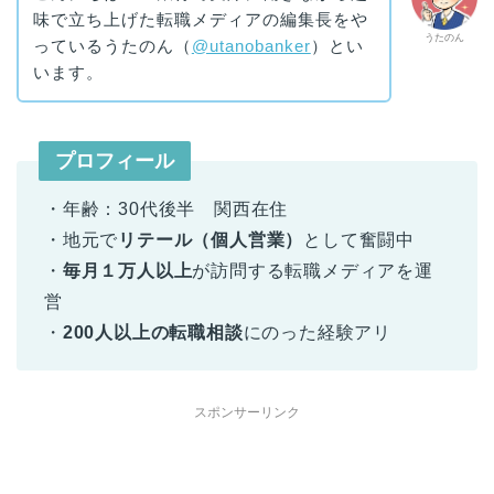
味で立ち上げた転職メディアの編集長をや
うたのん
っているうたのん（
@utanobanker
）とい
います。
プロフィール
・年齢：30代後半 関西在住
・地元で
リテール（個人営業）
として奮闘中
・
毎月１万人以上
が訪問する転職メディアを運
営
・
200人以上の転職相談
にのった経験アリ
スポンサーリンク