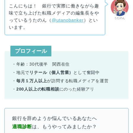
こんにちは！ 銀行で実際に働きながら趣
味で立ち上げた転職メディアの編集長をや
うたのん
っているうたのん（
@utanobanker
）とい
います。
プロフィール
・年齢：30代後半 関西在住
・地元で
リテール（個人営業）
として奮闘中
・
毎月１万人以上
が訪問する転職メディアを運営
・
200人以上の転職相談
にのった経験アリ
銀行を辞めようか悩んでいるあなたへ
適職診断
は、もうやってみましたか？