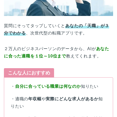
質問にそってタップしていくと
あなたの「天職」が３
分でわかる
、次世代型の転職アプリです。
２万人のビジネスパーソンのデータから、AIが
あなた
に合った適職を１位～10位まで
教えてくれます。
こんな人におすすめ
・
自分に合っている職業は何なのか
知りたい
・適職の
年収幅
や
実際にどんな求人があるか
知
りたい